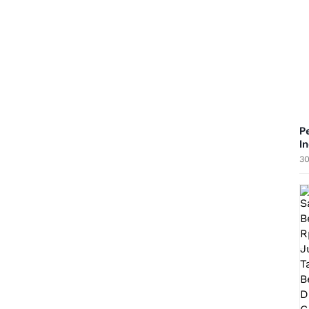
P
I
30