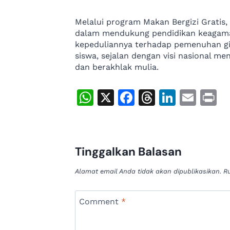
Melalui program Makan Bergizi Gratis,
dalam mendukung pendidikan keagama
kepeduliannya terhadap pemenuhan gizi
siswa, sejalan dengan visi nasional me
dan berakhlak mulia.
W
X
F
T
Li
E
P
h
a
h
n
m
ri
at
c
re
k
ai
n
s
e
a
e
l
t
Tinggalkan Balasan
A
b
d
dI
Alamat email Anda tidak akan dipublikasikan.
R
p
o
s
n
p
o
Comment
*
k