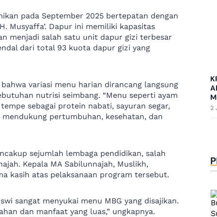
smikan pada September 2025 bertepatan dengan
. Musyaffa’. Dapur ini memiliki kapasitas
an menjadi salah satu unit dapur gizi terbesar
ndal dari total 93 kuota dapur gizi yang
K
bahwa variasi menu harian dirancang langsung
A
ebutuhan nutrisi seimbang. “Menu seperti ayam
M
 tempe sebagai protein nabati, sayuran segar,
2 
gat mendukung pertumbuhan, kesehatan, dan
ncakup sejumlah lembaga pendidikan, salah
P
ajah. Kepala MA Sabilunnajah, Muslikh,
ma kasih atas pelaksanaan program tersebut.
siswi sangat menyukai menu MBG yang disajikan.
han dan manfaat yang luas,” ungkapnya.