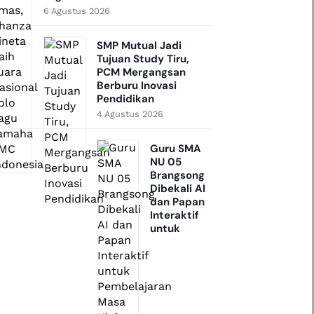
6 Agustus 2026
SMP Mutual Jadi
Tujuan Study Tiru,
PCM Mergangsan
Berburu Inovasi
Pendidikan
4 Agustus 2026
Guru SMA
NU 05
Brangsong
Dibekali AI
dan Papan
Interaktif
untuk