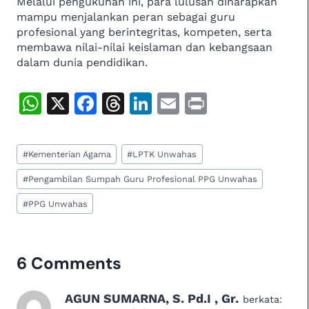
Melalui pengukuhan ini, para lulusan diharapkan
mampu menjalankan peran sebagai guru
profesional yang berintegritas, kompeten, serta
membawa nilai-nilai keislaman dan kebangsaan
dalam dunia pendidikan.
W
X
F
T
Li
E
P
h
a
h
n
m
ri
at
c
re
k
ai
n
Post
#
Kementerian Agama
#
LPTK Unwahas
Tags:
s
e
a
e
l
t
#
Pengambilan Sumpah Guru Profesional PPG Unwahas
A
b
d
dI
#
PPG Unwahas
p
o
s
n
p
o
k
6 Comments
AGUN SUMARNA, S. Pd.I , Gr.
berkata: