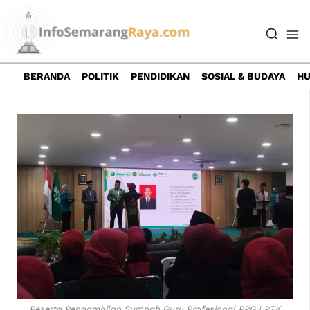
Skip
to
content
BERANDA
POLITIK
PENDIDIKAN
SOSIAL & BUDAYA
HU
Peserta Pengambilan Sumpah Guru Profesional PPG LPTK