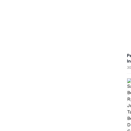
P
I
30