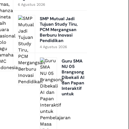
6 Agustus 2026
SMP Mutual Jadi
Tujuan Study Tiru,
PCM Mergangsan
Berburu Inovasi
Pendidikan
4 Agustus 2026
Guru SMA
NU 05
Brangsong
Dibekali AI
dan Papan
Interaktif
untuk