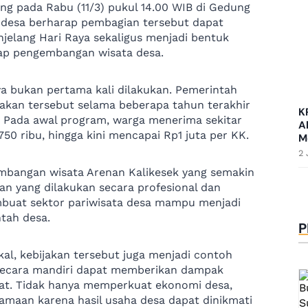
g pada Rabu (11/3) pukul 14.00 WIB di Gedung
 desa berharap pembagian tersebut dapat
lang Hari Raya sekaligus menjadi bentuk
dap pengembangan wisata desa.
a bukan pertama kali dilakukan. Pemerintah
jakan tersebut selama beberapa tahun terakhir
K
 Pada awal program, warga menerima sekitar
A
50 ribu, hingga kini mencapai Rp1 juta per KK.
M
2 
kembangan wisata Arenan Kalikesek yang semakin
an yang dilakukan secara profesional dan
buat sektor pariwisata desa mampu menjadi
tah desa.
P
al, kebijakan tersebut juga menjadi contoh
secara mandiri dapat memberikan dampak
kat. Tidak hanya memperkuat ekonomi desa,
maan karena hasil usaha desa dapat dinikmati