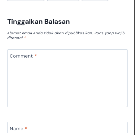
s
e
a
e
l
t
A
b
d
dI
p
o
s
n
Tinggalkan Balasan
p
o
Alamat email Anda tidak akan dipublikasikan.
Ruas yang wajib
ditandai
*
k
Comment
*
Name
*