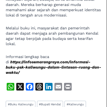
daerah. Mereka berharap generasi muda
memahami akar sejarah dan memperkuat identitas
lokal di tengah arus modernisasi.
Melalui buku ini, masyarakat dan pemerintah
daerah dapat menjaga arah pembangunan Kendal
agar tetap berpijak pada budaya serta kearifan
lokal.
Informasi lengkap baca
di
https://infosemarangraya.com/informasi-
buku-psk-kaliwungu-dalam-lintasan-ruang-dan-
waktu/
W
X
F
T
Li
E
P
h
a
h
n
m
ri
at
c
re
k
ai
n
Post
#
Buku Kaliwungu
#
Bupati Kendal
#
Kaliwungu
Tags: